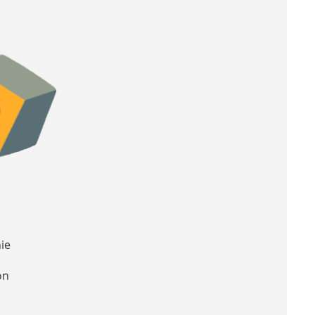
ie
on