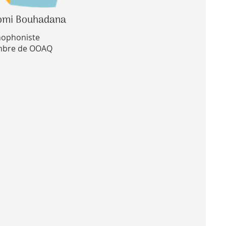
omi Bouhadana
hophoniste
bre de OOAQ