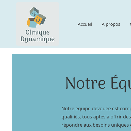
Accueil
À propos
Notre Éq
Notre équipe dévouée est comp
qualifiés, tous aptes à offrir d
répondre aux besoins uniques d