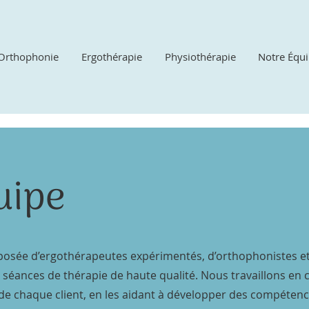
Orthophonie
Ergothérapie
Physiothérapie
Notre Équ
uipe
osée d’ergothérapeutes expérimentés, d’orthophonistes et 
es séances de thérapie de haute qualité. Nous travaillons en 
e chaque client, en les aidant à développer des compétenc