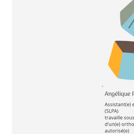
Angélique 
Assistant(e)
(SLPA)
travaille sou
d’un(e) orth
autorisé(e)