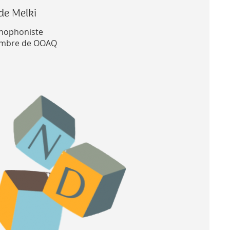
de Melki
hophoniste
mbre de OOAQ