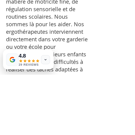
matière de motricité fine, de
régulation sensorielle et de
routines scolaires. Nous
sommes là pour les aider. Nos
ergothérapeutes interviennent
directement dans votre garderie
ou votre école pour
accompagner plusieurs enfants
4.8
qui éprouvent des difficultés à
29 REVIEWS
réaliser des tâches adaptées à
leur développement, comme
utiliser des ciseaux, tenir un
crayon ou rester concentré.
Nous collaborons étroitement
avec les enseignants et pouvons
fournir des documents
professionnels et des
formulaires de sélection si