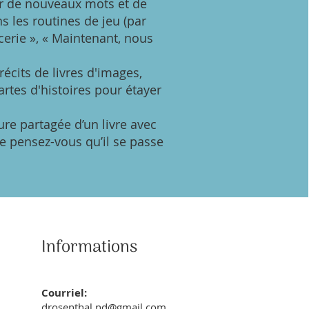
er de nouveaux mots et de
s les routines de jeu (par
icerie », « Maintenant, nous
récits de livres d'images,
rtes d'histoires pour étayer
ture partagée d’un livre avec
ue pensez-vous qu’il se passe
Informations
Courriel:
drosenthal.nd@gmail.com