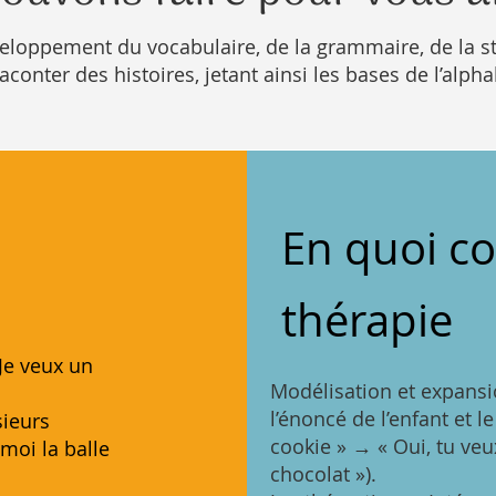
veloppement du vocabulaire, de la grammaire, de la st
conter des histoires, jetant ainsi les bases de l’alpha
En quoi co
thérapie
Je veux un
Modélisation et expansio
l’énoncé de l’enfant et l
sieurs
cookie » → « Oui, tu ve
moi la balle
chocolat »).