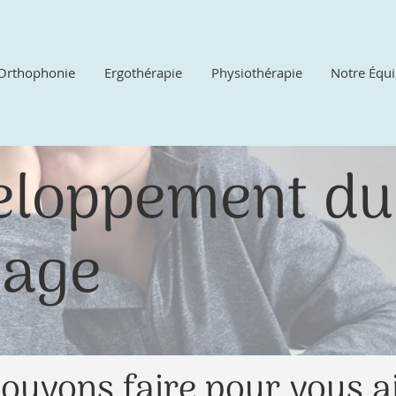
Orthophonie
Ergothérapie
Physiothérapie
Notre Équ
eloppement du
gage
ouvons faire pour vous a