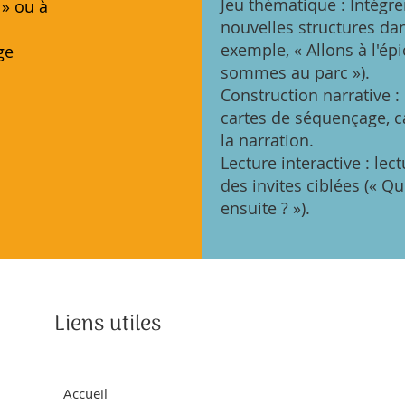
Jeu thématique : Intégr
 » ou à
nouvelles structures dan
exemple, « Allons à l'ép
ge
sommes au parc »).
Construction narrative : 
cartes de séquençage, ca
la narration.
Lecture interactive : lec
des invites ciblées (« Q
ensuite ? »).
Liens utiles
Accueil