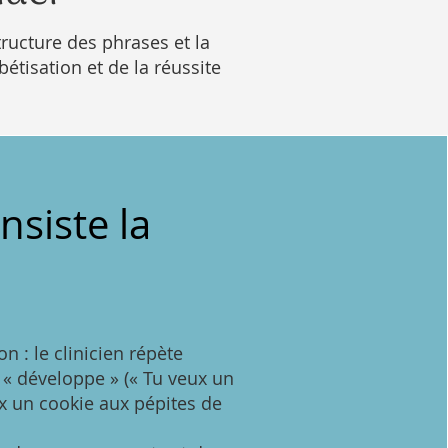
ructure des phrases et la
bétisation et de la réussite
nsiste la
n : le clinicien répète
e « développe » (« Tu veux un
ux un cookie aux pépites de